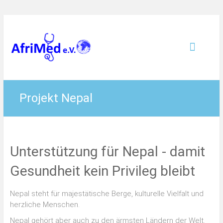
Zum
Inhalt
AfriMed
springen
e.V.
Leid
mindern,
Projekt Nepal
Gesundheit
fördern
Unterstützung für Nepal - damit
Gesundheit kein Privileg bleibt
Nepal steht für majestätische Berge, kulturelle Vielfalt und
herzliche Menschen.
Nepal gehört aber auch zu den ärmsten Ländern der Welt.